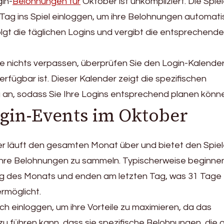
in-
Belohnungen für
Oktober ist unkompliziert. Die Spiel
Tag ins Spiel einloggen, um ihre Belohnungen automati
lgt die täglichen Logins und vergibt die entsprechend
ie nichts verpassen, überprüfen Sie den Login-Kalender
rfügbar ist. Dieser Kalender zeigt die spezifischen
 an, sodass Sie Ihre Logins entsprechend planen könn
gin-Events im Oktober
r läuft den gesamten Monat über und bietet den Spiel
ihre Belohnungen zu sammeln. Typischerweise beginne
ag des Monats und enden am letzten Tag, was 31 Tage
rmöglicht.
lich einloggen, um ihre Vorteile zu maximieren, da das
u führen kann, dass sie spezifische Belohnungen, die 