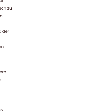
er
sch zu
en
, der
en.
ern
n
an