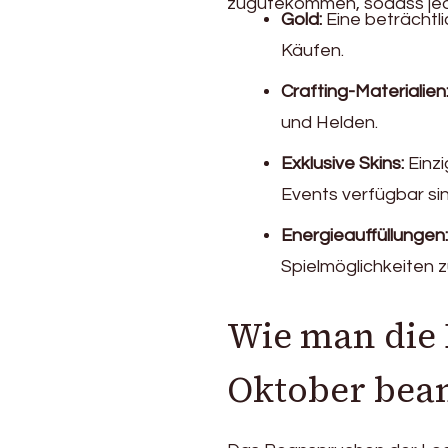
zugutekommen, sodass jede
Gold:
Eine beträchtl
Käufen.
Crafting-Materialien
und Helden.
Exklusive Skins:
Einzi
Events verfügbar sin
Energieauffüllungen:
Spielmöglichkeiten z
Wie man die 
Oktober bea