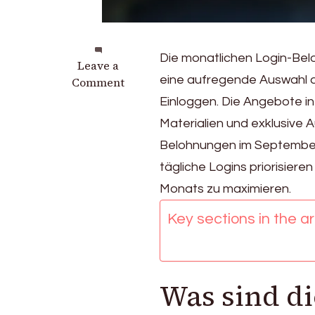
Die monatlichen Login-Bel
on
Leave a
eine aufregende Auswahl a
Epic
Comment
Seven
Einloggen. Die Angebote 
Monatliche
Materialien und exklusive
Login-
Belohnungen im September da
Belohnungen
für
tägliche Logins priorisiere
Oktober
Monats zu maximieren.
Key sections in the art
Was sind d