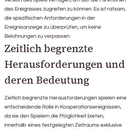
des Ereignisses zugreifen zu können. Es ist ratsam,
die spezifischen Anforderungen in der
Ereignisanzeige zu überprüfen, um keine
Belohnungen zu verpassen.
Zeitlich begrenzte
Herausforderungen und
deren Bedeutung
Zeitlich begrenzte Herausforderungen spielen eine
entscheidende Rolle in Kooperationsereignissen,
da sie den Spielern die Möglichkeit bieten,
innerhalb eines festgelegten Zeitraums exklusive