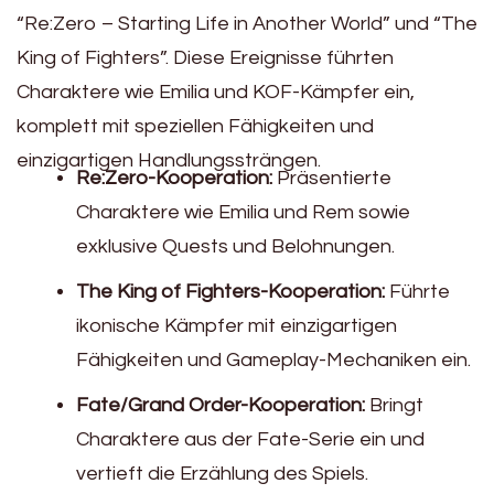
“Re:Zero – Starting Life in Another World” und “The
King of Fighters”. Diese Ereignisse führten
Charaktere wie Emilia und KOF-Kämpfer ein,
komplett mit speziellen Fähigkeiten und
einzigartigen Handlungssträngen.
Re:Zero-Kooperation:
Präsentierte
Charaktere wie Emilia und Rem sowie
exklusive Quests und Belohnungen.
The King of Fighters-Kooperation:
Führte
ikonische Kämpfer mit einzigartigen
Fähigkeiten und Gameplay-Mechaniken ein.
Fate/Grand Order-Kooperation:
Bringt
Charaktere aus der Fate-Serie ein und
vertieft die Erzählung des Spiels.