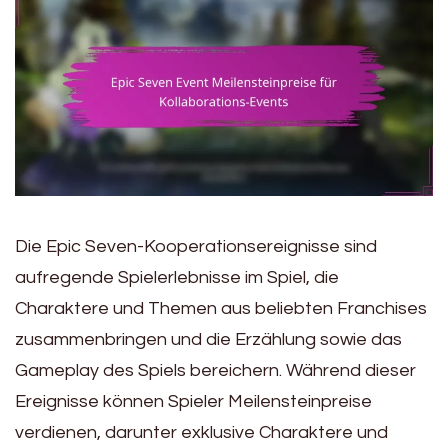
Die Epic Seven-Kooperationsereignisse sind
aufregende Spielerlebnisse im Spiel, die
Charaktere und Themen aus beliebten Franchises
zusammenbringen und die Erzählung sowie das
Gameplay des Spiels bereichern. Während dieser
Ereignisse können Spieler Meilensteinpreise
verdienen, darunter exklusive Charaktere und