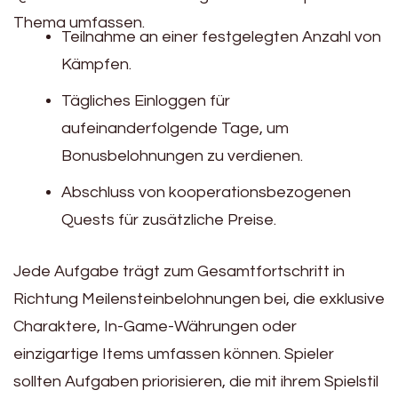
Thema umfassen.
Teilnahme an einer festgelegten Anzahl von
Kämpfen.
Tägliches Einloggen für
aufeinanderfolgende Tage, um
Bonusbelohnungen zu verdienen.
Abschluss von kooperationsbezogenen
Quests für zusätzliche Preise.
Jede Aufgabe trägt zum Gesamtfortschritt in
Richtung Meilensteinbelohnungen bei, die exklusive
Charaktere, In-Game-Währungen oder
einzigartige Items umfassen können. Spieler
sollten Aufgaben priorisieren, die mit ihrem Spielstil