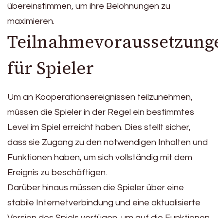
übereinstimmen, um ihre Belohnungen zu
maximieren.
Teilnahmevoraussetzung
für Spieler
Um an Kooperationsereignissen teilzunehmen,
müssen die Spieler in der Regel ein bestimmtes
Level im Spiel erreicht haben. Dies stellt sicher,
dass sie Zugang zu den notwendigen Inhalten und
Funktionen haben, um sich vollständig mit dem
Ereignis zu beschäftigen.
Darüber hinaus müssen die Spieler über eine
stabile Internetverbindung und eine aktualisierte
Version des Spiels verfügen, um auf die Funktionen