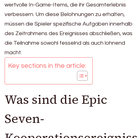
wertvolle In-Game-Items, die ihr Gesamterlebnis
verbessern. Um diese Belohnungen zu erhalten,
müssen die Spieler spezifische Aufgaben innerhalb
des Zeitrahmens des Ereignisses abschließen, was
die Teilnahme sowohl fesselnd als auch lohnend
macht.
Key sections in the article:
Was sind die Epic
Seven-
Kooperationsereigniss