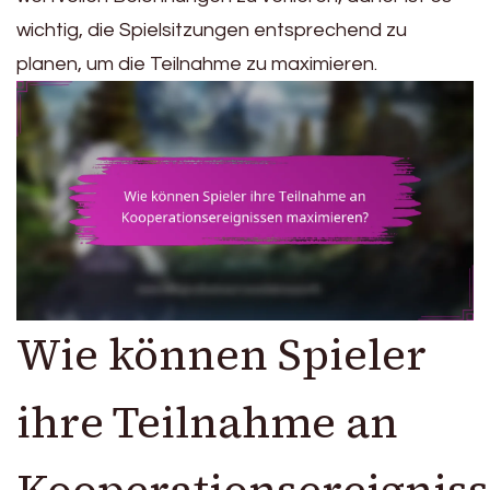
wichtig, die Spielsitzungen entsprechend zu
planen, um die Teilnahme zu maximieren.
Wie können Spieler
ihre Teilnahme an