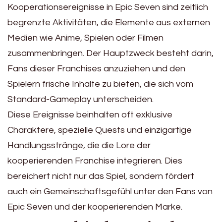
Kooperationsereignisse in Epic Seven sind zeitlich
begrenzte Aktivitäten, die Elemente aus externen
Medien wie Anime, Spielen oder Filmen
zusammenbringen. Der Hauptzweck besteht darin,
Fans dieser Franchises anzuziehen und den
Spielern frische Inhalte zu bieten, die sich vom
Standard-Gameplay unterscheiden.
Diese Ereignisse beinhalten oft exklusive
Charaktere, spezielle Quests und einzigartige
Handlungsstränge, die die Lore der
kooperierenden Franchise integrieren. Dies
bereichert nicht nur das Spiel, sondern fördert
auch ein Gemeinschaftsgefühl unter den Fans von
Epic Seven und der kooperierenden Marke.