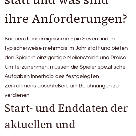
ihre Anforderungen?
Kooperationsereignisse in Epic Seven finden
typischerweise mehrmals im Jahr statt und bieten
den Spielern einzigartige Meilensteine und Preise.
Um teilzunehmen, müssen die Spieler spezifische
Aufgaben innerhalb des festgelegten
Zeitrahmens abschließen, um Belohnungen zu
verdienen.
Start- und Enddaten der
aktuellen und