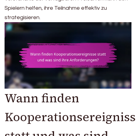
Spielern helfen, ihre Teilnahme effektiv zu
strategisieren.
Wann finden
Kooperationsereignis
statt und was sind