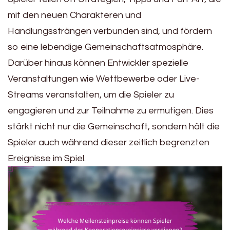
mit den neuen Charakteren und
Handlungssträngen verbunden sind, und fördern
so eine lebendige Gemeinschaftsatmosphäre.
Darüber hinaus können Entwickler spezielle
Veranstaltungen wie Wettbewerbe oder Live-
Streams veranstalten, um die Spieler zu
engagieren und zur Teilnahme zu ermutigen. Dies
stärkt nicht nur die Gemeinschaft, sondern hält die
Spieler auch während dieser zeitlich begrenzten
Ereignisse im Spiel.