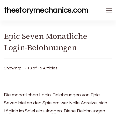
thestorymechanics.com
Epic Seven Monatliche
Login-Belohnungen
Showing: 1 - 10 of 15 Articles
Die monatlichen Login-Belohnungen von Epic
Seven bieten den Spielern wertvolle Anreize, sich
täglich im Spiel einzuloggen. Diese Belohnungen