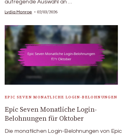
aufregende Auswahl an …
02/03/2026
Lydia Monroe
EPIC SEVEN MONATLICHE LOGIN-BELOHNUNGEN
Epic Seven Monatliche Login-
Belohnungen für Oktober
Die monatlichen Login-Belohnungen von Epic