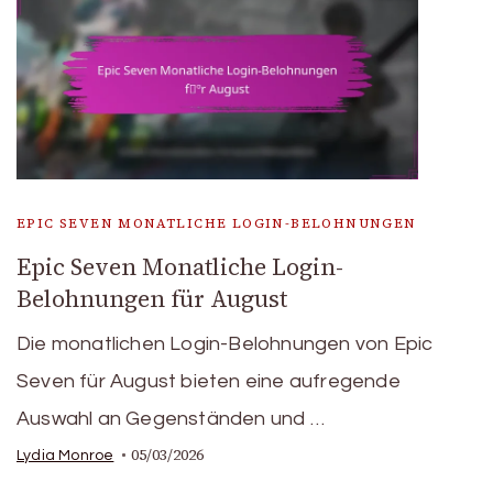
EPIC SEVEN MONATLICHE LOGIN-BELOHNUNGEN
Epic Seven Monatliche Login-
Belohnungen für August
Die monatlichen Login-Belohnungen von Epic
Seven für August bieten eine aufregende
Auswahl an Gegenständen und …
05/03/2026
Lydia Monroe