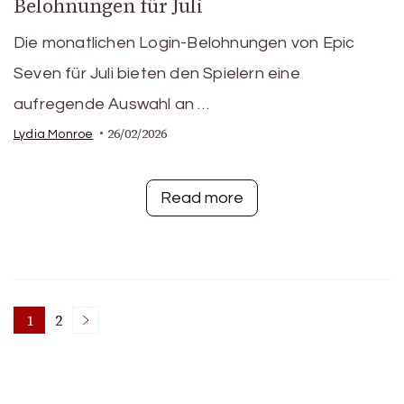
Belohnungen für Juli
Die monatlichen Login-Belohnungen von Epic
Seven für Juli bieten den Spielern eine
aufregende Auswahl an …
26/02/2026
Lydia Monroe
Read more
Posts
1
2
Page
Page
pagination