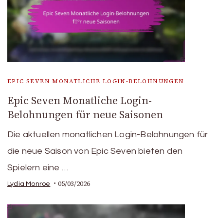
EPIC SEVEN MONATLICHE LOGIN-BELOHNUNGEN
Epic Seven Monatliche Login-
Belohnungen für neue Saisonen
Die aktuellen monatlichen Login-Belohnungen für
die neue Saison von Epic Seven bieten den
Spielern eine …
05/03/2026
Lydia Monroe