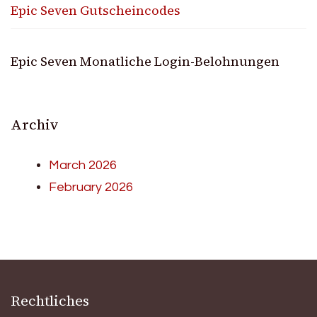
Epic Seven Gutscheincodes
Epic Seven Monatliche Login-Belohnungen
Archiv
March 2026
February 2026
Rechtliches