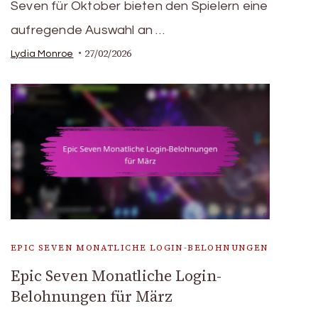
Seven für Oktober bieten den Spielern eine
aufregende Auswahl an …
27/02/2026
Lydia Monroe
EPIC SEVEN MONATLICHE LOGIN-BELOHNUNGEN
Epic Seven Monatliche Login-
Belohnungen für März