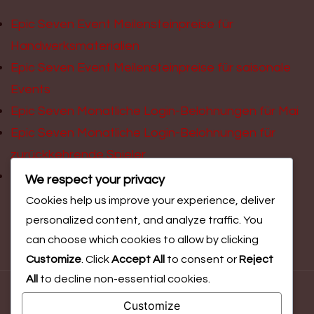
Epic Seven Event Meilensteinpreise für
Handwerksmaterialien
Epic Seven Event Meilensteinpreise für saisonale
Events
Epic Seven Monatliche Login-Belohnungen für Mai
Epic Seven Monatliche Login-Belohnungen für
zurückkehrende Spieler
Epic Seven Gutscheincodes für
We respect your privacy
Jubiläumsbelohnungen
Cookies help us improve your experience, deliver
personalized content, and analyze traffic. You
can choose which cookies to allow by clicking
Customize
. Click
Accept All
to consent or
Reject
All
to decline non-essential cookies.
© Copyright 2026
thestorymechanics.com
. All Rights
Customize
Reserved.
Blossom Magazine | Developed By
Blossom