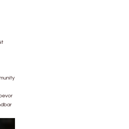
it
mmunity
 bevor
ndbar