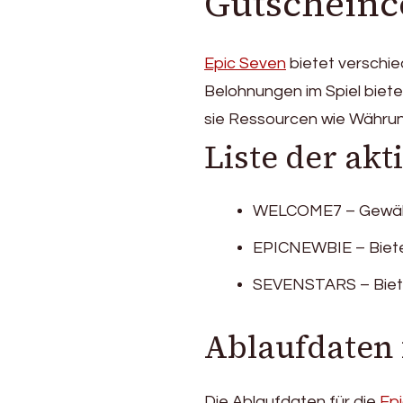
Gutscheinco
Epic Seven
bietet verschie
Belohnungen im Spiel biete
sie Ressourcen wie Währu
Liste der ak
WELCOME7 – Gewährt
EPICNEWBIE – Bietet
SEVENSTARS – Biete
Ablaufdaten 
Die Ablaufdaten für die
Ep