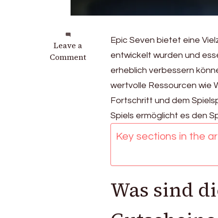
Epic Seven bietet eine Viel
on
Leave a
entwickelt wurden und essen
Epic
Comment
Seven
erheblich verbessern könne
Gutscheincodes
wertvolle Ressourcen wie 
für
Fortschritt und dem Spiels
neue
Spieler
Spiels ermöglicht es den Sp
Key sections in the art
Was sind di