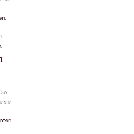
en.
n
.
n
Die
e sie
mmten